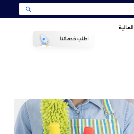
ا
ب
لمالية
ح
ث
اطلب خدماتنا