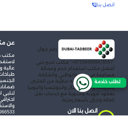
اتصل بنا
عن مكت
رقم جوال
مكتب خد
لاستقدا
"971504899478557+" مكتب تدبير دبي
عالية و
أفضل مكتب استقدام خدم وعمالة
طباخات
مساعدة في دبي وأبوظبي والشارقة.
الجنسيا
توفير خادمات وعمالة منزلية من الفلبين
لطلب خادمة
ضمانات 
وسيرلانكا والهند ونيبال واندونيسيا واثيوبيا
لنلبي ا
بعقود شهرية وسنوية مع خدمات نقل
احترافي
كفالة وتنازل بأسعار رمزية.
والاستف
اتصل بنا الان
966533
971555671684