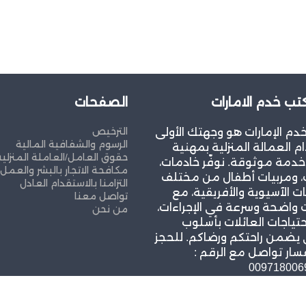
ب خدم الامارات
الصفحات
الترخيص
م الإمارات هو وجهتك الأولى
الرسوم والشفافية المالية
م العمالة المنزلية بمهنية
حقوق العامل/العاملة المنزلية
خدمة موثوقة. نوفّر خادمات،
مكافحة الاتجار بالبشر والعمل
، ومربيات أطفال من مختلف
التزامنا بالاستقدام العادل
ت الآسيوية والأفريقية، مع
تواصل معنا
واضحة وسرعة في الإجراءات،
من نحن
حتياجات العائلات بأسلوب
 يضمن راحتكم ورضاكم. للحجز
سار تواصل مع الرقم :
009718006