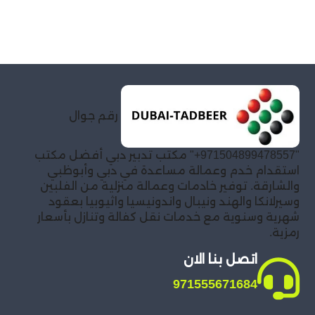
رقم جوال
"971504899478557+" مكتب تدبير دبي أفضل مكتب
استقدام خدم وعمالة مساعدة في دبي وأبوظبي
والشارقة. توفير خادمات وعمالة منزلية من الفلبين
وسيرلانكا والهند ونيبال واندونيسيا واثيوبيا بعقود
شهرية وسنوية مع خدمات نقل كفالة وتنازل بأسعار
رمزية.
اتصل بنا الان
971555671684