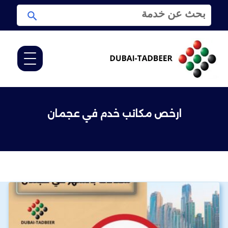
ا
ا
ل
ب
ب
ح
ح
ث
ث
ع
ن
:
ارخص مكاتب خدم في عجمان