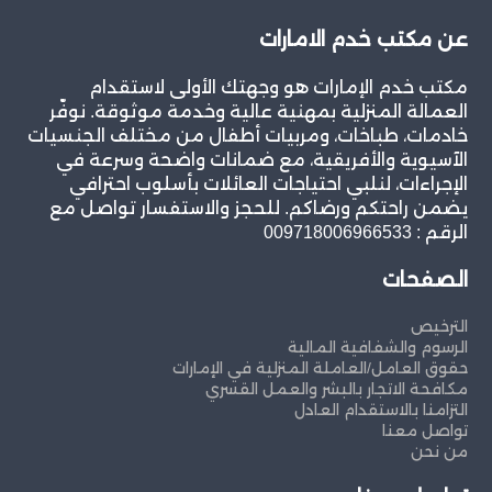
عن مكتب خدم الامارات
مكتب خدم الإمارات هو وجهتك الأولى لاستقدام
العمالة المنزلية بمهنية عالية وخدمة موثوقة. نوفّر
خادمات، طباخات، ومربيات أطفال من مختلف الجنسيات
الآسيوية والأفريقية، مع ضمانات واضحة وسرعة في
الإجراءات، لنلبي احتياجات العائلات بأسلوب احترافي
يضمن راحتكم ورضاكم. للحجز والاستفسار تواصل مع
الرقم : 009718006966533
الصفحات
الترخيص
الرسوم والشفافية المالية
حقوق العامل/العاملة المنزلية في الإمارات
مكافحة الاتجار بالبشر والعمل القسري
التزامنا بالاستقدام العادل
تواصل معنا
من نحن