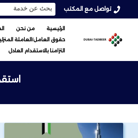
ا
تواصل مع المكتب
ل
ب
ح
الرئيسية
من نحن
ال
ث
حقوق العامل/العاملة المنزلية
ع
ن
التزامنا بالاستقدام العادل
:
استقد