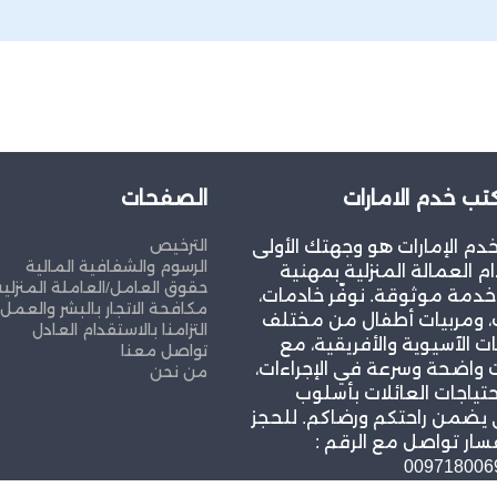
ب خدم الامارات
الصفحات
الترخيص
م الإمارات هو وجهتك الأولى
الرسوم والشفافية المالية
م العمالة المنزلية بمهنية
حقوق العامل/العاملة المنزلية
خدمة موثوقة. نوفّر خادمات،
مكافحة الاتجار بالبشر والعمل
، ومربيات أطفال من مختلف
التزامنا بالاستقدام العادل
ت الآسيوية والأفريقية، مع
تواصل معنا
واضحة وسرعة في الإجراءات،
من نحن
حتياجات العائلات بأسلوب
 يضمن راحتكم ورضاكم. للحجز
سار تواصل مع الرقم :
009718006