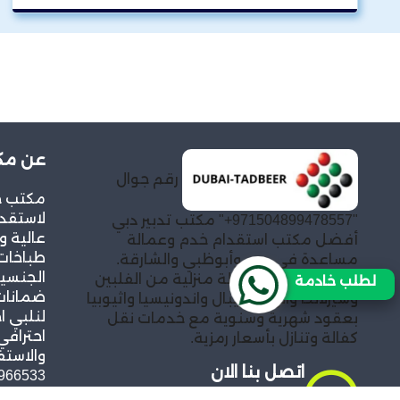
عن مكت
رقم جوال
مكتب خد
لاستقدا
"971504899478557+" مكتب تدبير دبي
عالية و
أفضل مكتب استقدام خدم وعمالة
طباخات
مساعدة في دبي وأبوظبي والشارقة.
الجنسيا
توفير خادمات وعمالة منزلية من الفلبين
لطلب خادمة
ضمانات 
وسيرلانكا والهند ونيبال واندونيسيا واثيوبيا
لنلبي ا
بعقود شهرية وسنوية مع خدمات نقل
احترافي
كفالة وتنازل بأسعار رمزية.
والاستف
اتصل بنا الان
966533