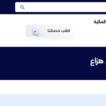
ا
ب
لمالية
ح
ث
اطلب خدماتنا
هزاع