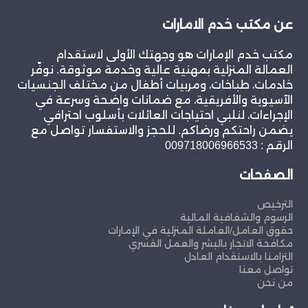
عن مكتب خدم الامارات
مكتب خدم الإمارات هو وجهتك الأولى لاستقدام
العمالة المنزلية بمهنية عالية وخدمة موثوقة. نوفّر
خادمات، طباخات، ومربيات أطفال من مختلف الجنسيات
الآسيوية والأفريقية، مع ضمانات واضحة وسرعة في
الإجراءات، لنلبي احتياجات العائلات بأسلوب احترافي
يضمن راحتكم ورضاكم. للحجز والاستفسار تواصل مع
الرقم : 009718006966533
الصفحات
الترخيص
الرسوم والشفافية المالية
حقوق العامل/العاملة المنزلية في الإمارات
مكافحة الاتجار بالبشر والعمل القسري
التزامنا بالاستقدام العادل
تواصل معنا
من نحن