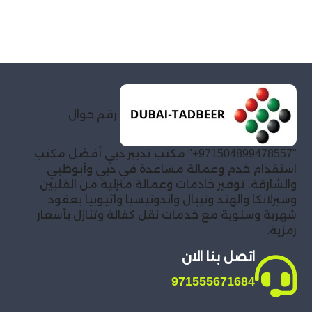
رقم جوال
"971504899478557+" مكتب تدبير دبي أفضل مكتب
استقدام خدم وعمالة مساعدة في دبي وأبوظبي
والشارقة. توفير خادمات وعمالة منزلية من الفلبين
وسيرلانكا والهند ونيبال واندونيسيا واثيوبيا بعقود
شهرية وسنوية مع خدمات نقل كفالة وتنازل بأسعار
رمزية.
اتصل بنا الان
971555671684