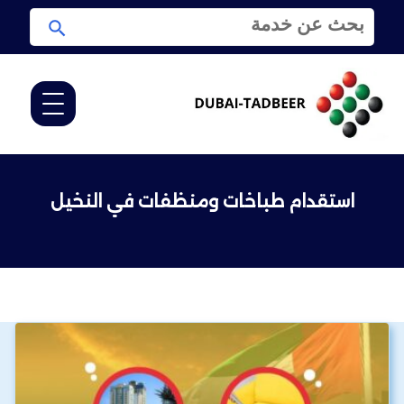
ا
ا
ل
ب
ب
ح
ح
ث
ث
ع
ن
:
استقدام طباخات ومنظفات في النخيل