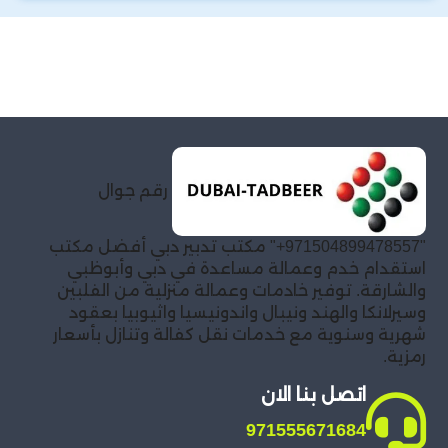
رقم جوال
"971504899478557+" مكتب تدبير دبي أفضل مكتب
استقدام خدم وعمالة مساعدة في دبي وأبوظبي
والشارقة. توفير خادمات وعمالة منزلية من الفلبين
وسيرلانكا والهند ونيبال واندونيسيا واثيوبيا بعقود
شهرية وسنوية مع خدمات نقل كفالة وتنازل بأسعار
رمزية.
اتصل بنا الان
971555671684