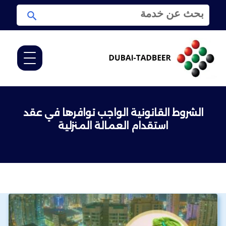
ا
ا
ل
ب
ب
ح
ح
ث
ث
ع
ن
:
الشروط القانونية الواجب توافرها في عقد
استقدام العمالة المنزلية