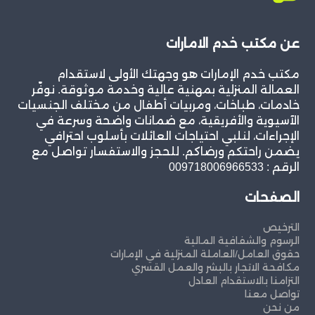
عن مكتب خدم الامارات
مكتب خدم الإمارات هو وجهتك الأولى لاستقدام
العمالة المنزلية بمهنية عالية وخدمة موثوقة. نوفّر
خادمات، طباخات، ومربيات أطفال من مختلف الجنسيات
الآسيوية والأفريقية، مع ضمانات واضحة وسرعة في
الإجراءات، لنلبي احتياجات العائلات بأسلوب احترافي
يضمن راحتكم ورضاكم. للحجز والاستفسار تواصل مع
الرقم : 009718006966533
الصفحات
الترخيص
الرسوم والشفافية المالية
حقوق العامل/العاملة المنزلية في الإمارات
مكافحة الاتجار بالبشر والعمل القسري
التزامنا بالاستقدام العادل
تواصل معنا
من نحن