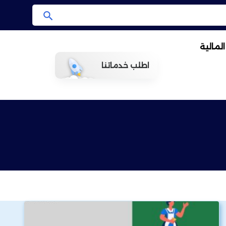
ا
ب
لمالية
ح
ث
اطلب خدماتنا