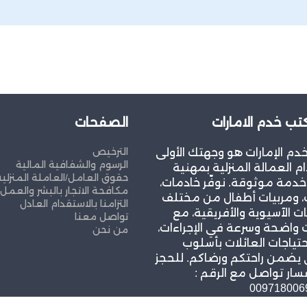
ب خدم الامارات
الصفحات
الترخيص
م الإمارات هو وجهتك الأولى
الرسوم والشفافية المالية
م العمالة المنزلية بمهنية
حقوق العامل/العاملة المنزلية
خدمة موثوقة. نوفّر خادمات،
مكافحة الاتجار بالبشر والعمل
، ومربيات أطفال من مختلف
التزامنا بالاستقدام العادل
ت الآسيوية والأفريقية، مع
تواصل معنا
واضحة وسرعة في الإجراءات،
من نحن
حتياجات العائلات بأسلوب
 يضمن راحتكم ورضاكم. للحجز
سار تواصل مع الرقم :
009718006