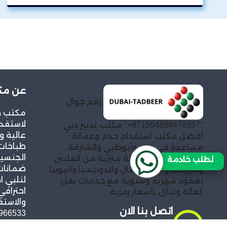
عن مكت
رقم جوال
مكتب خد
لاستقدا
"971504899478557+" مكتب تدبير دبي
عالية و
أفضل مكتب استقدام خدم وعمالة
طباخات
مساعدة في دبي وأبوظبي والشارقة.
الجنسيا
توفير خادمات وعمالة منزلية من الفلبين
لطلب خادمة
ضمانات 
وسيرلانكا والهند ونيبال واندونيسيا واثيوبيا
لنلبي ا
بعقود شهرية وسنوية مع خدمات نقل
احترافي
كفالة وتنازل بأسعار رمزية.
والاستف
اتصل بنا الان
966533