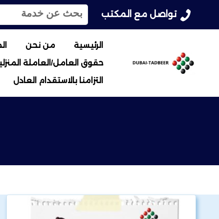
ا
تواصل مع المكتب
ل
ب
ح
الرئيسية
من نحن
ال
ث
حقوق العامل/العاملة المنزلية
ع
ن
التزامنا بالاستقدام العادل
: