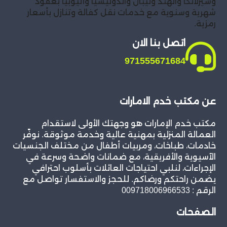
وسيرلانكا والهند ونيبال واندونيسيا واثيوبيا بعقود
شهرية وسنوية مع خدمات نقل كفالة وتنازل بأسعار
رمزية.
اتصل بنا الان
971555671684
عن مكتب خدم الامارات
مكتب خدم الإمارات هو وجهتك الأولى لاستقدام
العمالة المنزلية بمهنية عالية وخدمة موثوقة. نوفّر
خادمات، طباخات، ومربيات أطفال من مختلف الجنسيات
الآسيوية والأفريقية، مع ضمانات واضحة وسرعة في
الإجراءات، لنلبي احتياجات العائلات بأسلوب احترافي
يضمن راحتكم ورضاكم. للحجز والاستفسار تواصل مع
الرقم : 009718006966533
الصفحات