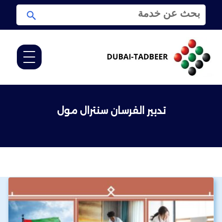
ا
ا
ل
ب
ب
ح
ح
ث
ث
ع
ن
:
تدبير الفرسان سنترال مول