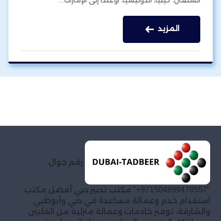
المزيد
رقم جوال
"971504899478557+" مكتب تدبير دبي أفضل مكتب
استقدام خدم وعمالة مساعدة في دبي وأبوظبي
والشارقة. توفير خادمات وعمالة منزلية من الفلبين