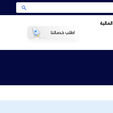
ا
ب
لمالية
ح
ث
اطلب خدماتنا