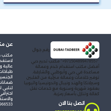
عن مكت
رقم جوال
مكتب خد
لاستقدا
"971504899478557+" مكتب تدبير دبي
عالية و
أفضل مكتب استقدام خدم وعمالة
طباخات
مساعدة في دبي وأبوظبي والشارقة.
الجنسيا
توفير خادمات وعمالة منزلية من الفلبين
ضمانات 
وسيرلانكا والهند ونيبال واندونيسيا واثيوبيا
لنلبي ا
بعقود شهرية وسنوية مع خدمات نقل
احترافي
كفالة وتنازل بأسعار رمزية.
والاستف
اتصل بنا الان
966533