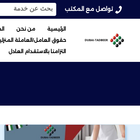
ا
تواصل مع المكتب
ل
ب
ح
الرئيسية
من نحن
ال
ث
حقوق العامل/العاملة المنزلية
ع
ن
التزامنا بالاستقدام العادل
: