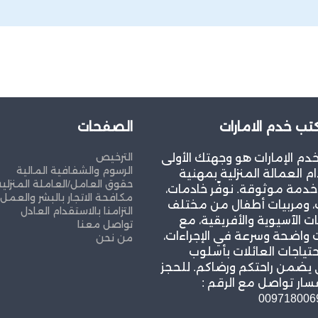
ب خدم الامارات
الصفحات
الترخيص
م الإمارات هو وجهتك الأولى
الرسوم والشفافية المالية
م العمالة المنزلية بمهنية
حقوق العامل/العاملة المنزلية
خدمة موثوقة. نوفّر خادمات،
مكافحة الاتجار بالبشر والعمل
، ومربيات أطفال من مختلف
التزامنا بالاستقدام العادل
ت الآسيوية والأفريقية، مع
تواصل معنا
واضحة وسرعة في الإجراءات،
من نحن
حتياجات العائلات بأسلوب
 يضمن راحتكم ورضاكم. للحجز
سار تواصل مع الرقم :
009718006