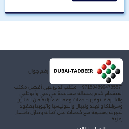
رقم جوال
"971504899478557+" مكتب تدبير دبي أفضل مكتب
استقدام خدم وعمالة مساعدة في دبي وأبوظبي
والشارقة. توفير خادمات وعمالة منزلية من الفلبين
وسيرلانكا والهند ونيبال واندونيسيا واثيوبيا بعقود
شهرية وسنوية مع خدمات نقل كفالة وتنازل بأسعار
رمزية.