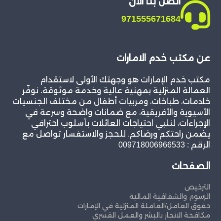
اتصل بنا الان
971555671684
عن مكتب خدم الامارات
مكتب خدم الإمارات هو وجهتك الأولى لاستقدام
العمالة المنزلية بمهنية عالية وخدمة موثوقة. نوفّر
خادمات، طباخات، ومربيات أطفال من مختلف الجنسيات
الآسيوية والأفريقية، مع ضمانات واضحة وسرعة في
الإجراءات، لنلبي احتياجات العائلات بأسلوب احترافي
يضمن راحتكم ورضاكم. للحجز والاستفسار تواصل مع
الرقم : 009718006966533
الصفحات
الترخيص
الرسوم والشفافية المالية
حقوق العامل/العاملة المنزلية في الإمارات
مكافحة الاتجار بالبشر والعمل القسري