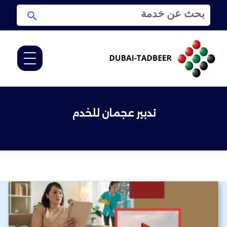
ا
ا
ل
ب
ب
ح
ح
ث
ث
ع
ن
:
تدبير عجمان للخدم