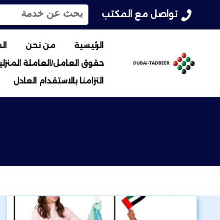
ا
تواصل مع المكتب
ل
ب
ح
الرئيسية
من نحن
ال
ث
حقوق العامل/العاملة المنزلية
ع
ن
التزامنا بالاستقدام العادل
: