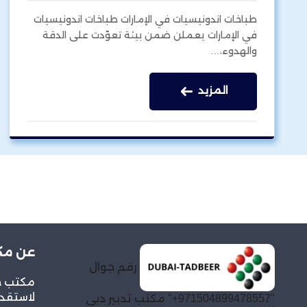
طباخات اندونيسيات في الإمارات طباخات اندونيسيات
في الإمارات يعملن ضمن بيئة تعوّدت على الدقة
والهدوء،…
المزيد
عن مكت
رقم جوال
مكتب خد
لاستقدا
"971504899478557+" مكتب تدبير دبي