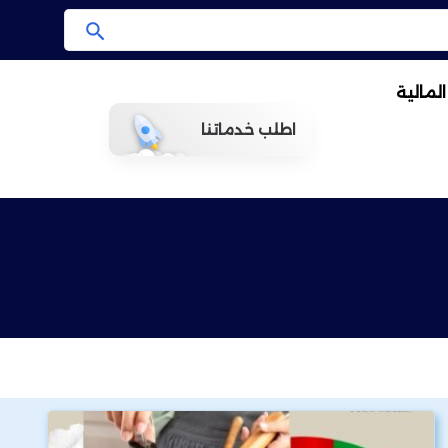
ا
ب
لمالية
ح
ث
اطلب خدماتنا