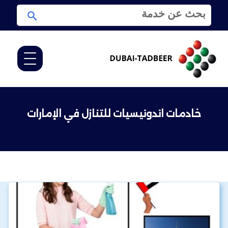
ا
ا
ل
ب
ب
ح
ح
ث
ث
ع
ن
:
خادمات اندونيسيات للتنازل في الإمارات