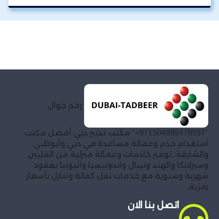
رقم جوال
"971504899478557+" مكتب تدبير دبي أفضل مكتب
استقدام خدم وعمالة مساعدة في دبي وأبوظبي
والشارقة. توفير خادمات وعمالة منزلية من الفلبين
وسيرلانكا والهند ونيبال واندونيسيا واثيوبيا بعقود
شهرية وسنوية مع خدمات نقل كفالة وتنازل بأسعار
رمزية.
اتصل بنا الان