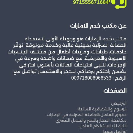
971555671684
عن مكتب خدم الامارات
مكتب خدم الإمارات هو وجهتك الأولى لاستقدام
العمالة المنزلية بمهنية عالية وخدمة موثوقة. نوفّر
خادمات، طباخات، ومربيات أطفال من مختلف الجنسيات
الآسيوية والأفريقية، مع ضمانات واضحة وسرعة في
الإجراءات، لنلبي احتياجات العائلات بأسلوب احترافي
يضمن راحتكم ورضاكم. للحجز والاستفسار تواصل مع
الرقم : 009718006966533
الصفحات
الترخيص
الرسوم والشفافية المالية
حقوق العامل/العاملة المنزلية في الإمارات
مكافحة الاتجار بالبشر والعمل القسري
التزامنا بالاستقدام العادل
تواصل معنا