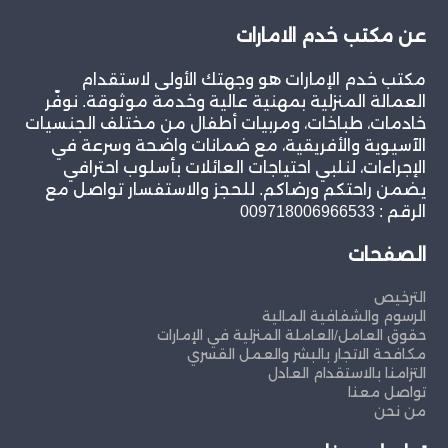
عن مكتب خدم الامارات
مكتب خدم الإمارات هو وجهتك الأولى لاستقدام
العمالة المنزلية بمهنية عالية وخدمة موثوقة. نوفّر
خادمات، طباخات، ومربيات أطفال من مختلف الجنسيات
الآسيوية والأفريقية، مع ضمانات واضحة وسرعة في
الإجراءات، لنلبي احتياجات العائلات بأسلوب احترافي
يضمن راحتكم ورضاكم. للحجز والاستفسار تواصل مع
الرقم : 009718006966533
الصفحات
الترخيص
الرسوم والشفافية المالية
حقوق العامل/العاملة المنزلية في الإمارات
مكافحة الاتجار بالبشر والعمل القسري
التزامنا بالاستقدام العادل
تواصل معنا
من نحن