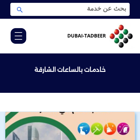
ا
ا
ل
ب
ب
ح
ح
ث
ث
ع
ن
:
خادمات بالساعات الشارقة