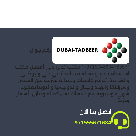
رقم جوال
"971504899478557+" مكتب تدبير دبي أفضل مكتب
استقدام خدم وعمالة مساعدة في دبي وأبوظبي
والشارقة. توفير خادمات وعمالة منزلية من الفلبين
وسيرلانكا والهند ونيبال واندونيسيا واثيوبيا بعقود
شهرية وسنوية مع خدمات نقل كفالة وتنازل بأسعار
رمزية.
اتصل بنا الان
971555671684