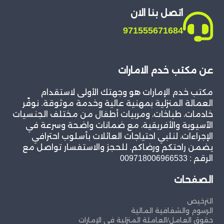
اتصل بنا الان
971555671684
عن مكتب خدم الامارات
مكتب خدم الإمارات هو وجهتك الأولى لاستقدام
العمالة المنزلية بمهنية عالية وخدمة موثوقة. نوفّر
خادمات، طباخات، ومربيات أطفال من مختلف الجنسيات
الآسيوية والأفريقية، مع ضمانات واضحة وسرعة في
الإجراءات، لنلبي احتياجات العائلات بأسلوب احترافي
يضمن راحتكم ورضاكم. للحجز والاستفسار تواصل مع
الرقم : 009718006966533
الصفحات
الترخيص
الرسوم والشفافية المالية
حقوق العامل/العاملة المنزلية في الإمارات