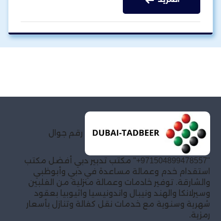
رقم جوال
"971504899478557+" مكتب تدبير دبي أفضل مكتب
استقدام خدم وعمالة مساعدة في دبي وأبوظبي
والشارقة. توفير خادمات وعمالة منزلية من الفلبين
وسيرلانكا والهند ونيبال واندونيسيا واثيوبيا بعقود
شهرية وسنوية مع خدمات نقل كفالة وتنازل بأسعار
رمزية.