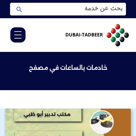
ا
ا
ل
ب
ب
ح
ح
ث
ث
ع
ن
:
خادمات بالساعات في مصفح