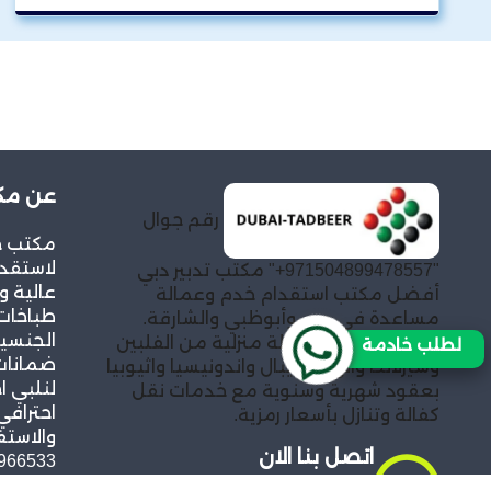
عن مكت
رقم جوال
مكتب خد
لاستقدا
"971504899478557+" مكتب تدبير دبي
عالية و
أفضل مكتب استقدام خدم وعمالة
طباخات
مساعدة في دبي وأبوظبي والشارقة.
الجنسيا
توفير خادمات وعمالة منزلية من الفلبين
لطلب خادمة
ضمانات 
وسيرلانكا والهند ونيبال واندونيسيا واثيوبيا
لنلبي ا
بعقود شهرية وسنوية مع خدمات نقل
احترافي
كفالة وتنازل بأسعار رمزية.
والاستف
اتصل بنا الان
966533