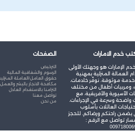
ب خدم الامارات
الصفحات
الترخيص
م الإمارات هو وجهتك الأولى
الرسوم والشفافية المالية
م العمالة المنزلية بمهنية
حقوق العامل/العاملة المنزلية
خدمة موثوقة. نوفّر خادمات،
مكافحة الاتجار بالبشر والعمل
، ومربيات أطفال من مختلف
التزامنا بالاستقدام العادل
ت الآسيوية والأفريقية، مع
تواصل معنا
واضحة وسرعة في الإجراءات،
من نحن
حتياجات العائلات بأسلوب
 يضمن راحتكم ورضاكم. للحجز
سار تواصل مع الرقم :
009718006