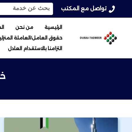
ا
تواصل مع المكتب
ل
ب
ح
الرئيسية
من نحن
ال
ث
حقوق العامل/العاملة المنزلية
ع
ن
التزامنا بالاستقدام العادل
:
خا