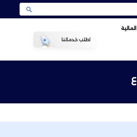
ا
ب
لمالية
ح
ث
اطلب خدماتنا
ع