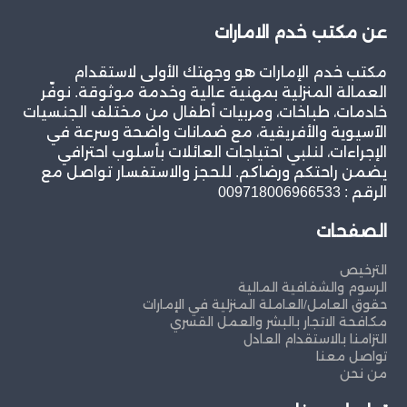
عن مكتب خدم الامارات
مكتب خدم الإمارات هو وجهتك الأولى لاستقدام
العمالة المنزلية بمهنية عالية وخدمة موثوقة. نوفّر
خادمات، طباخات، ومربيات أطفال من مختلف الجنسيات
الآسيوية والأفريقية، مع ضمانات واضحة وسرعة في
الإجراءات، لنلبي احتياجات العائلات بأسلوب احترافي
يضمن راحتكم ورضاكم. للحجز والاستفسار تواصل مع
الرقم : 009718006966533
الصفحات
الترخيص
الرسوم والشفافية المالية
حقوق العامل/العاملة المنزلية في الإمارات
مكافحة الاتجار بالبشر والعمل القسري
التزامنا بالاستقدام العادل
تواصل معنا
من نحن