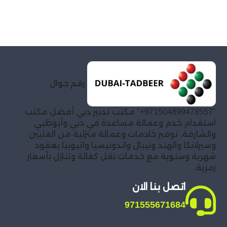
رقم جوال
"971504899478557+" مكتب تدبير دبي أفضل مكتب
استقدام خدم وعمالة مساعدة في دبي وأبوظبي
والشارقة. توفير خادمات وعمالة منزلية من الفلبين
وسيرلانكا والهند ونيبال واندونيسيا واثيوبيا بعقود
شهرية وسنوية مع خدمات نقل كفالة وتنازل بأسعار
رمزية.
اتصل بنا الان
971555671684