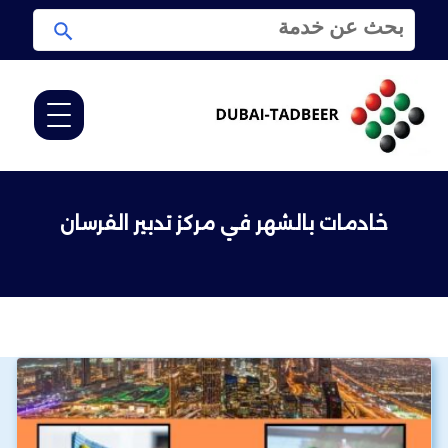
ا
ا
ل
ب
ب
ح
ح
ث
ث
ع
ن
:
خادمات بالشهر في مركز تدبير الفرسان