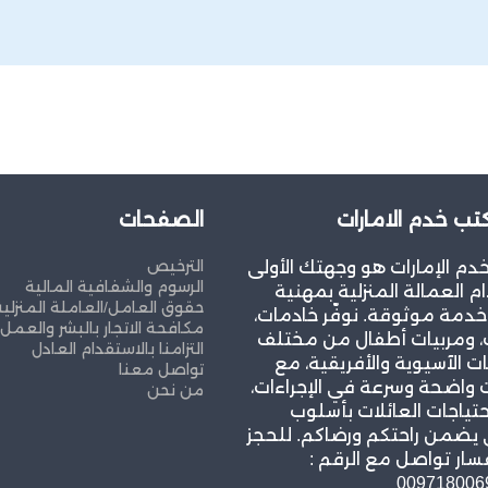
ب خدم الامارات
الصفحات
الترخيص
م الإمارات هو وجهتك الأولى
الرسوم والشفافية المالية
م العمالة المنزلية بمهنية
حقوق العامل/العاملة المنزلية
خدمة موثوقة. نوفّر خادمات،
مكافحة الاتجار بالبشر والعمل
، ومربيات أطفال من مختلف
التزامنا بالاستقدام العادل
ت الآسيوية والأفريقية، مع
تواصل معنا
واضحة وسرعة في الإجراءات،
من نحن
حتياجات العائلات بأسلوب
 يضمن راحتكم ورضاكم. للحجز
سار تواصل مع الرقم :
009718006