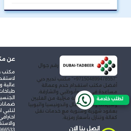
عن مكت
رقم جوال
مكتب خد
لاستقدا
"971504899478557+" مكتب تدبير دبي
عالية و
أفضل مكتب استقدام خدم وعمالة
طباخات
مساعدة في دبي وأبوظبي والشارقة.
الجنسيا
توفير خادمات وعمالة منزلية من الفلبين
لطلب خادمة
ضمانات 
وسيرلانكا والهند ونيبال واندونيسيا واثيوبيا
لنلبي ا
بعقود شهرية وسنوية مع خدمات نقل
احترافي
كفالة وتنازل بأسعار رمزية.
والاستف
اتصل بنا الان
966533