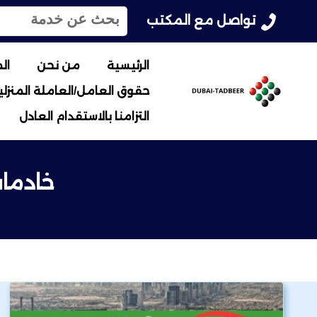
ا
تواصل مع المكتب
ل
ب
ح
الرئيسية
من نحن
ال
ث
حقوق العامل/العاملة المنزلية
ع
ن
التزامنا بالاستقدام العادل
:
خادمات