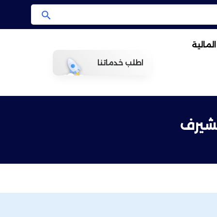
ا
ب
لمالية
ح
ث
اطلب خدماتنا
مشيرف