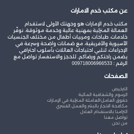
عن مكتب خدم الامارات
مكتب خدم الإمارات هو وجهتك الأولى لاستقدام
العمالة المنزلية بمهنية عالية وخدمة موثوقة. نوفّر
خادمات، طباخات، ومربيات أطفال من مختلف الجنسيات
الآسيوية والأفريقية، مع ضمانات واضحة وسرعة في
الإجراءات، لنلبي احتياجات العائلات بأسلوب احترافي
يضمن راحتكم ورضاكم. للحجز والاستفسار تواصل مع
الرقم : 009718006966533
الصفحات
الترخيص
الرسوم والشفافية المالية
حقوق العامل/العاملة المنزلية في الإمارات
مكافحة الاتجار بالبشر والعمل القسري
التزامنا بالاستقدام العادل
تواصل معنا
من نحن