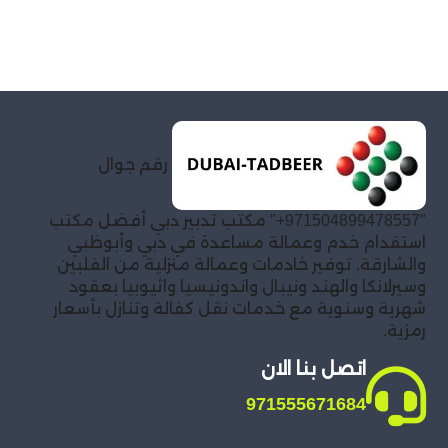
رقم جوال
"971504899478557+" مكتب تدبير دبي أفضل مكتب
استقدام خدم وعمالة مساعدة في دبي وأبوظبي
والشارقة. توفير خادمات وعمالة منزلية من الفلبين
وسيرلانكا والهند ونيبال واندونيسيا واثيوبيا بعقود
شهرية وسنوية مع خدمات نقل كفالة وتنازل بأسعار
رمزية.
اتصل بنا الان
971555671684