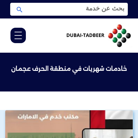
ا
ا
ل
ب
ب
ح
ح
ث
ث
ع
ن
:
خادمات شهريات في منطقة الحرف عجمان