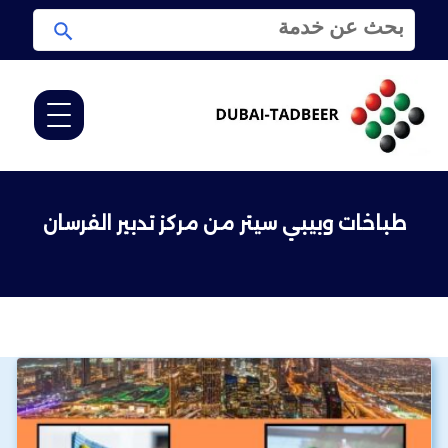
ا
ا
ل
ب
ب
ح
ح
ث
ث
ع
ن
:
طباخات وبيبي سيتر من مركز تدبير الفرسان