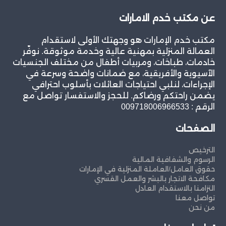
عن مكتب خدم الامارات
مكتب خدم الإمارات هو وجهتك الأولى لاستقدام
العمالة المنزلية بمهنية عالية وخدمة موثوقة. نوفّر
خادمات، طباخات، ومربيات أطفال من مختلف الجنسيات
الآسيوية والأفريقية، مع ضمانات واضحة وسرعة في
الإجراءات، لنلبي احتياجات العائلات بأسلوب احترافي
يضمن راحتكم ورضاكم. للحجز والاستفسار تواصل مع
الرقم : 009718006966533
الصفحات
الترخيص
الرسوم والشفافية المالية
حقوق العامل/العاملة المنزلية في الإمارات
مكافحة الاتجار بالبشر والعمل القسري
التزامنا بالاستقدام العادل
تواصل معنا
من نحن