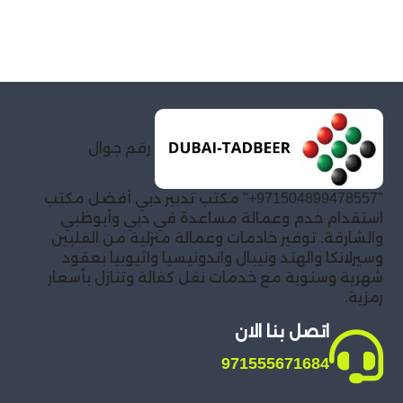
رقم جوال
"971504899478557+" مكتب تدبير دبي أفضل مكتب
استقدام خدم وعمالة مساعدة في دبي وأبوظبي
والشارقة. توفير خادمات وعمالة منزلية من الفلبين
وسيرلانكا والهند ونيبال واندونيسيا واثيوبيا بعقود
شهرية وسنوية مع خدمات نقل كفالة وتنازل بأسعار
رمزية.
اتصل بنا الان
971555671684