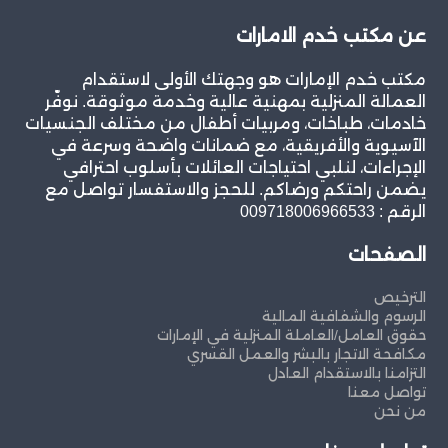
عن مكتب خدم الامارات
مكتب خدم الإمارات هو وجهتك الأولى لاستقدام
العمالة المنزلية بمهنية عالية وخدمة موثوقة. نوفّر
خادمات، طباخات، ومربيات أطفال من مختلف الجنسيات
الآسيوية والأفريقية، مع ضمانات واضحة وسرعة في
الإجراءات، لنلبي احتياجات العائلات بأسلوب احترافي
يضمن راحتكم ورضاكم. للحجز والاستفسار تواصل مع
الرقم : 009718006966533
الصفحات
الترخيص
الرسوم والشفافية المالية
حقوق العامل/العاملة المنزلية في الإمارات
مكافحة الاتجار بالبشر والعمل القسري
التزامنا بالاستقدام العادل
تواصل معنا
من نحن