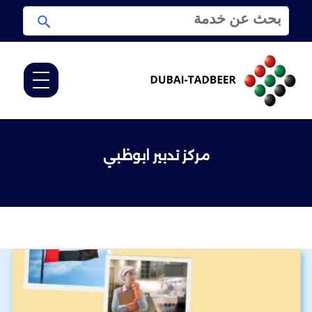
ا
ا
ل
ب
ب
ح
ح
ث
ث
ع
ن
:
مركز تدبير ابوظبي