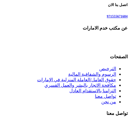
اتصل بنا الان
971555671684
عن مكتب خدم الامارات
مكتب خدم الإمارات هو وجهتك الأولى لاستقدام العمالة المنزلية بم
الإجراءات، لنلبي احتياجات العائلات بأسلوب احترافي يضمن راحتكم ورضاكم. لل
الصفحات
الترخيص
الرسوم والشفافية المالية
حقوق العامل/العاملة المنزلية في الإمارات
مكافحة الاتجار بالبشر والعمل القسري
التزامنا بالاستقدام العادل
تواصل معنا
من نحن
تواصل معنا