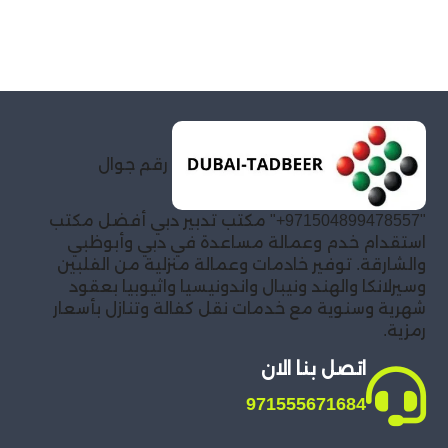
رقم جوال
"971504899478557+" مكتب تدبير دبي أفضل مكتب
استقدام خدم وعمالة مساعدة في دبي وأبوظبي
والشارقة. توفير خادمات وعمالة منزلية من الفلبين
وسيرلانكا والهند ونيبال واندونيسيا واثيوبيا بعقود
شهرية وسنوية مع خدمات نقل كفالة وتنازل بأسعار
رمزية.
اتصل بنا الان
971555671684