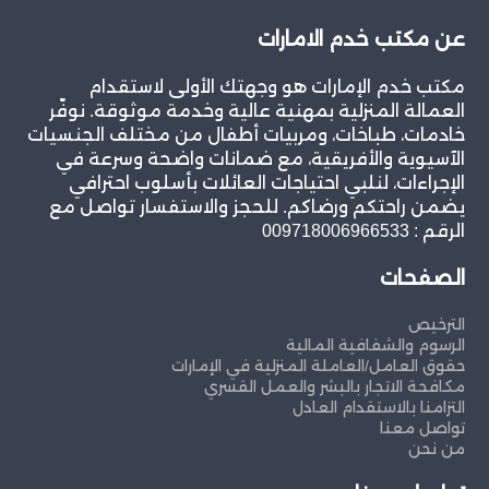
عن مكتب خدم الامارات
مكتب خدم الإمارات هو وجهتك الأولى لاستقدام
العمالة المنزلية بمهنية عالية وخدمة موثوقة. نوفّر
خادمات، طباخات، ومربيات أطفال من مختلف الجنسيات
الآسيوية والأفريقية، مع ضمانات واضحة وسرعة في
الإجراءات، لنلبي احتياجات العائلات بأسلوب احترافي
يضمن راحتكم ورضاكم. للحجز والاستفسار تواصل مع
الرقم : 009718006966533
الصفحات
الترخيص
الرسوم والشفافية المالية
حقوق العامل/العاملة المنزلية في الإمارات
مكافحة الاتجار بالبشر والعمل القسري
التزامنا بالاستقدام العادل
تواصل معنا
من نحن