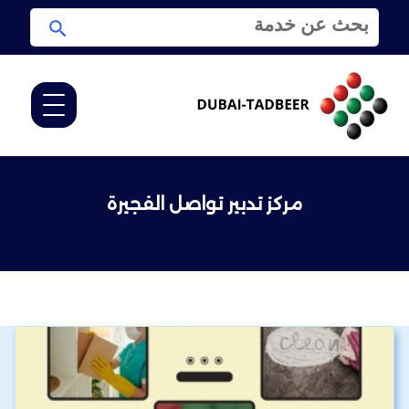
ا
ا
ل
ب
ب
ح
ح
ث
ث
ع
ن
:
مركز تدبير تواصل الفجيرة