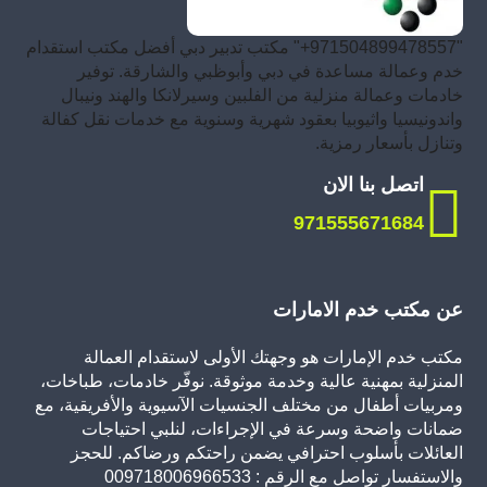
"971504899478557+" مكتب تدبير دبي أفضل مكتب استقدام
خدم وعمالة مساعدة في دبي وأبوظبي والشارقة. توفير
خادمات وعمالة منزلية من الفلبين وسيرلانكا والهند ونيبال
واندونيسيا واثيوبيا بعقود شهرية وسنوية مع خدمات نقل كفالة
وتنازل بأسعار رمزية.
اتصل بنا الان
971555671684
عن مكتب خدم الامارات
مكتب خدم الإمارات هو وجهتك الأولى لاستقدام العمالة
المنزلية بمهنية عالية وخدمة موثوقة. نوفّر خادمات، طباخات،
ومربيات أطفال من مختلف الجنسيات الآسيوية والأفريقية، مع
ضمانات واضحة وسرعة في الإجراءات، لنلبي احتياجات
العائلات بأسلوب احترافي يضمن راحتكم ورضاكم. للحجز
والاستفسار تواصل مع الرقم : 009718006966533