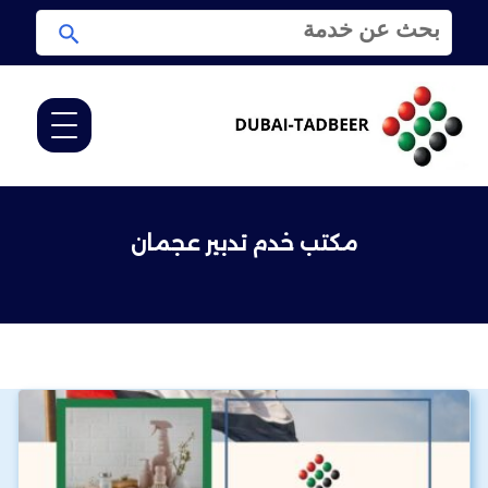
ا
ا
ل
ب
ب
ح
ح
ث
ث
ع
ن
:
مكتب خدم تدبير عجمان