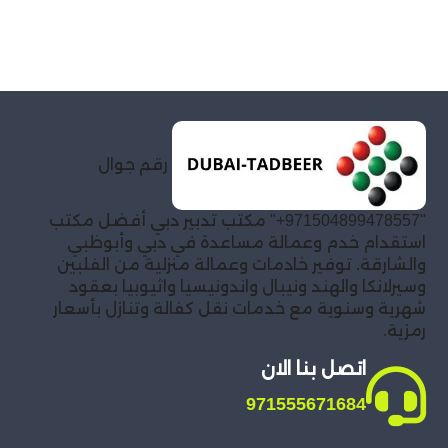
رقم جوال
"971504899478557+" مكتب تدبير دبي أفضل مكتب
استقدام خدم وعمالة مساعدة في دبي وأبوظبي
والشارقة. توفير خادمات وعمالة منزلية من الفلبين
وسيرلانكا والهند ونيبال واندونيسيا واثيوبيا بعقود
شهرية وسنوية مع خدمات نقل كفالة وتنازل بأسعار
رمزية.
اتصل بنا الان
971555671684