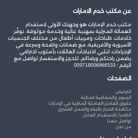
عن مكتب خدم الامارات
مكتب خدم الإمارات هو وجهتك الأولى لاستقدام
العمالة المنزلية بمهنية عالية وخدمة موثوقة. نوفّر
خادمات، طباخات، ومربيات أطفال من مختلف الجنسيات
الآسيوية والأفريقية، مع ضمانات واضحة وسرعة في
الإجراءات، لنلبي احتياجات العائلات بأسلوب احترافي
يضمن راحتكم ورضاكم. للحجز والاستفسار تواصل مع
الرقم : 009718006966533
الصفحات
الترخيص
الرسوم والشفافية المالية
حقوق العامل/العاملة المنزلية في الإمارات
مكافحة الاتجار بالبشر والعمل القسري
التزامنا بالاستقدام العادل
تواصل معنا
من نحن