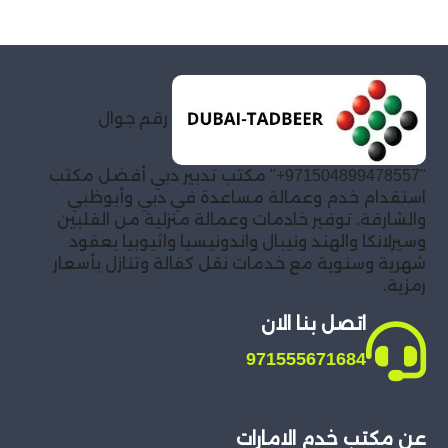
رقم جوال
"971504899478557+" مكتب تدبير دبي أفضل مكتب
استقدام خدم وعمالة مساعدة في دبي وأبوظبي
والشارقة. توفير خادمات وعمالة منزلية من الفلبين
وسيرلانكا والهند ونيبال واندونيسيا واثيوبيا بعقود
شهرية وسنوية مع خدمات نقل كفالة وتنازل بأسعار
رمزية.
اتصل بنا الان
971555671684
عن مكتب خدم الامارات