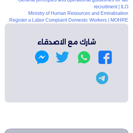
recruitment | ILO
Ministry of Human Resources and Emiratisation
Register a Labor Complaint Domestic Workers | MOHRE
شارك مع الاصدقاء
و
ت
ف
م
ا
و
ي
ا
ت
ي
س
س
ت
س
ت
ب
ن
ل
ا
ر
و
ج
ي
ب
ك
ر
ج
ر
ا
م