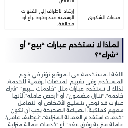
انتقاص.
إرشاد الأطراف إلى القنوات
قنوات الشكوى
الرسمية عند وجود نزاع أو
مخالفة.
لماذا لا نستخدم عبارات “بيع” أو
“شراء”؟
اللغة المستخدمة في الموقع تؤثر في فهم
المستخدم وفي تقييم المنصات الرقمية للخدمة.
لذلك لا نستخدم عبارات مثل “خادمات للبيع”، “شراء
خادمة”، “تنازل مضمون”، أو “أرخص عاملة”، لأنها
عبارات قد توحي بتسليع الأشخاص أو التعامل
معهم كملكية. الصياغة الصحيحة يجب أن تكون
“خدمات استقدام العمالة المنزلية”، “توظيف عامل/
عاملة منزلية وفق عقد”، أو “خدمات عمالة منزلية