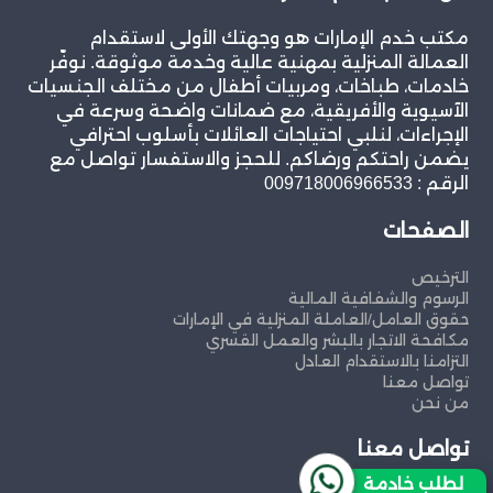
مكتب خدم الإمارات هو وجهتك الأولى لاستقدام
العمالة المنزلية بمهنية عالية وخدمة موثوقة. نوفّر
خادمات، طباخات، ومربيات أطفال من مختلف الجنسيات
الآسيوية والأفريقية، مع ضمانات واضحة وسرعة في
الإجراءات، لنلبي احتياجات العائلات بأسلوب احترافي
يضمن راحتكم ورضاكم. للحجز والاستفسار تواصل مع
الرقم : 009718006966533
الصفحات
الترخيص
الرسوم والشفافية المالية
حقوق العامل/العاملة المنزلية في الإمارات
مكافحة الاتجار بالبشر والعمل القسري
التزامنا بالاستقدام العادل
تواصل معنا
من نحن
تواصل معنا
لطلب خادمة