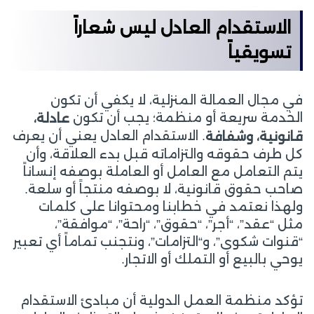
الاستقدام العادل ليس شعاراً
تسويقياً
في مجال العمالة المنزلية، لا يكفي أن تكون
الخدمة سريعة أو منظمة؛ يجب أن تكون
عادلة،
. الاستقدام العادل يعني أن يعرف
قانونية، وشفافة
كل طرف حقوقه والتزاماته قبل بدء العلاقة، وأن
يتم التعامل مع العامل أو العاملة بوصفه إنساناً
صاحب حقوق قانونية، لا بوصفه منتجاً أو سلعة.
ولهذا نعتمد في خطابنا ومحتوانا على كلمات
مثل “عقد”، “أجر”، “حقوق”، “راحة”، “موافقة”،
“قنوات شكوى”، و“التزامات”، ونتجنب تماماً أي تعبير
يوحي بالبيع أو التملك أو الاتجار.
تؤكد منظمة العمل الدولية أن مبادئ الاستقدام