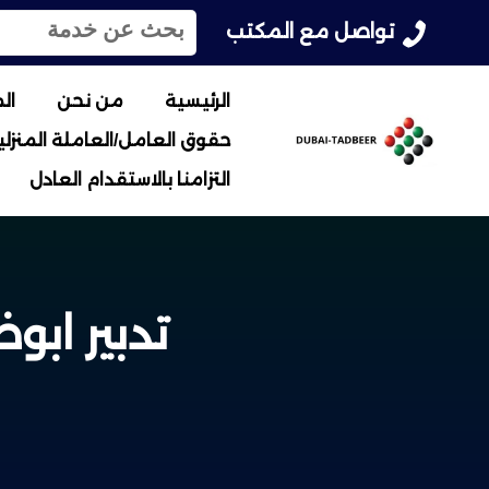
ا
تواصل مع المكتب
ل
ب
ح
الرئيسية
من نحن
ال
ث
حقوق العامل/العاملة المنزلية
ع
ن
التزامنا بالاستقدام العادل
:
تدبير ابوظ