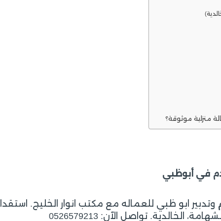
لدية)
ة منزلية موثوقة؟
م في أبوظبي
وتدبير ابو ظبي للعماله مع مكتب انوار الخليج. استقدا
م
الخالدية. تواصل الآن: 0526579213