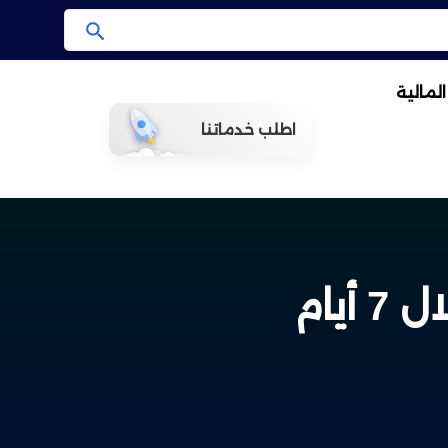
ا
ب
لمالية
ح
ث
اطلب خدماتنا
يام