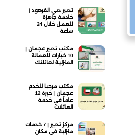
تدبير دبي القرهود |
خادمة جاهزة
للعمل خلال 24
ساعة
مكتب تدبير عجمان |
10 خيارات للعمالة
المنزلية لعائلتك
مكتب مرحبا للخدم
عجمان | خبرة 12
عاماً في خدمة
العائلات
مركز تدبير | 7 خدمات
منزلية في مكان