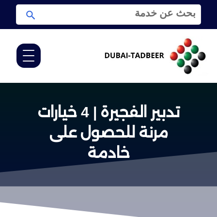
ا
ا
ل
ب
ب
ح
ح
ث
ث
ع
ن
:
تدبير الفجيرة | 4 خيارات
مرنة للحصول على
خادمة