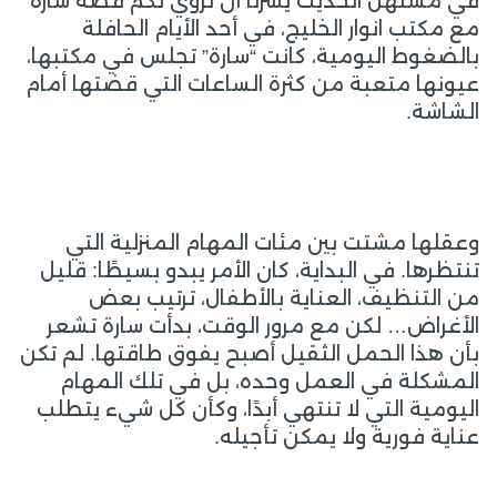
في مستهل الحديث يسرنا أن نروي لكم قصة ساره
مع مكتب انوار الخليج، في أحد الأيام الحافلة
بالضغوط اليومية، كانت “سارة” تجلس في مكتبها،
عيونها متعبة من كثرة الساعات التي قضتها أمام
الشاشة.
وعقلها مشتت بين مئات المهام المنزلية التي
تنتظرها. في البداية، كان الأمر يبدو بسيطًا: قليل
من التنظيف، العناية بالأطفال، ترتيب بعض
الأغراض… لكن مع مرور الوقت، بدأت سارة تشعر
بأن هذا الحمل الثقيل أصبح يفوق طاقتها. لم تكن
المشكلة في العمل وحده، بل في تلك المهام
اليومية التي لا تنتهي أبدًا، وكأن كل شيء يتطلب
عناية فورية ولا يمكن تأجيله.