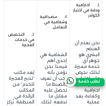
1. احترافية
ودقة في اختيار
الكوادر
4. مصداقية
وشفافية في
التعامل
2. التخصص
في خدمات
نحن نعتبر أن
الفجيرة
العنصر
البشري هو
الشفافية هي
جوهر أي
إحدى أهم
خدمة مميزة.
قيمنا. نحن
لذلك، نحرص
نؤمن بأنه
يُعد مكتب
على اختيار
يجب أن تعرف
“تدبير الفجيرة
لطلب خادمة
الخدم الأكثر
بالضبط ما
للخدم” من
احترافية
تحصل عليه
المكاتب
وكفاءة، بعد
مقابل ما
الرائدة في
عملية
تدفعه. لذلك،
المنطقة. نُركز