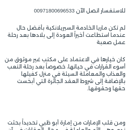
للاستفسار اتصل الآن 00971800696533
لم تكن ماريا الخادمة السيريلانكية بأفضل حال
عندما استطاعت أخيراً العودة إلى بلادها بعد رحلة
عمل صعبة
كان خيارها في الاعتماد على مكتب غير موثوق من
أسوء القرارات في حياتها، خصوصاً بعد رحلة التعب
والعذاب والمعاملة السيئة في منزل كفيلها
بالإضافة إلى شروط العقد الجائرة التي أبخست
حقها وحقوقها.
ومن قلب الإمارات من إمارة أبو ظبي تحديداً بحثت
ندى وهي الأم والعاملة في مجال العقارات في آن