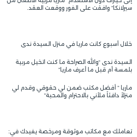
إلى خيارات دول الاستقدام “ماريا مربية الأطفال من
سيرلانكا” وافقت على الفور ووقعت العقد.
خلال أسبوع كانت ماريا في منزل السيدة ندى
السيدة ندى “والله الصراحة ما كنت اتخيل مربية
بلمسة أم قبل ما أعرف ماريا”
ماريا ” أفضل مكتب ضمن لي حقوقي وقدم لي
منزلاً دافئاً ملأني بالاحترام والمحبة”
تعاملك مع مكاتب موثوقة ومرخصة يفيدك في: