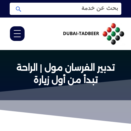
ا
ا
ل
ب
ب
ح
ح
ث
ث
ع
ن
:
تدبير الفرسان مول | الراحة
تبدأ من أول زيارة