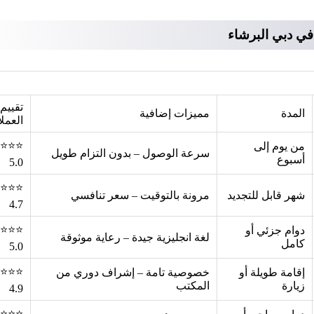
ي دبي البرشاء
تقييم
المدة
مميزات إضافية
العملا
⭐⭐⭐
من يوم إلى
سرعة الوصول – بدون التزام طويل
أسبوع
5.0
⭐⭐⭐
شهر قابل للتجديد
مرونة بالتوقيت – سعر تنافسي
4.7
⭐⭐⭐
دوام جزئي أو
لغة انجليزية جيدة – رعاية موثوقة
كامل
5.0
⭐⭐⭐
إقامة طويلة أو
خصوصية تامة – إشراف دوري من
زيارة
المكتب
4.9
⭐⭐⭐