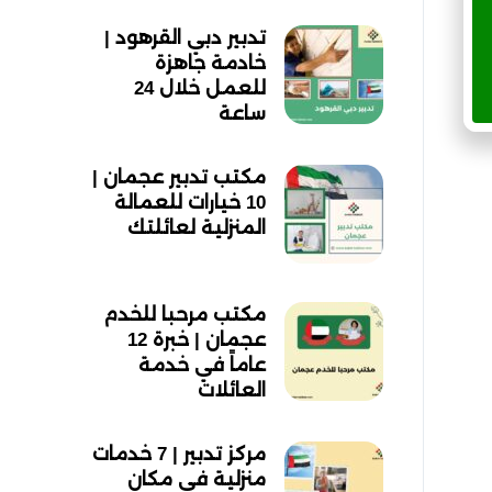
تدبير دبي القرهود |
خادمة جاهزة
للعمل خلال 24
ساعة
مكتب تدبير عجمان |
10 خيارات للعمالة
المنزلية لعائلتك
مكتب مرحبا للخدم
عجمان | خبرة 12
عاماً في خدمة
العائلات
مركز تدبير | 7 خدمات
منزلية في مكان