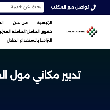
ا
تواصل مع المكتب
ل
ب
ح
الرئيسية
من نحن
ال
ث
حقوق العامل/العاملة المنزلية
ع
ن
التزامنا بالاستقدام العادل
:
تدبير مكاني مول ا