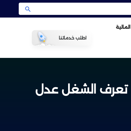
ا
ب
لمالية
ح
ث
اطلب خدماتنا
س تعرف الشغل عدل