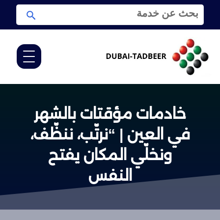
ا
ا
ل
ب
ب
ح
ح
ث
ث
ع
ن
:
خادمات مؤقتات بالشهر
في العين | “نرتّب، ننظّف،
ونخلّي المكان يفتح
النفس