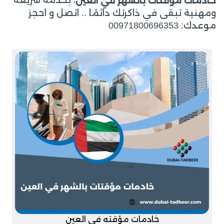
خادمات مؤقتات بالشهر في العين
ومهنية تبقى في ذاكرتك دائمًا .. اتصل و احجز
موعدك: 00971800696353
خادمات مؤقته في العين