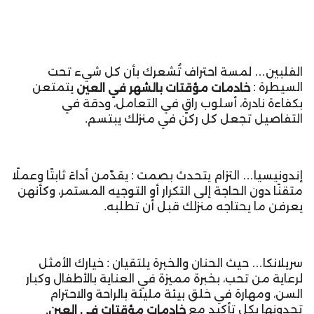
الفلبين… لمسة احتراف تُشعرك بأن كل شيء تحت
السيطرة :
يتمتعن
خادمات مؤقتات بالشهر في العين
بكفاءة نادرة، أسلوب راقٍ في التعامل، ودقة في
التفاصيل تجعل كل ركن في منزلك يبتسم.
إندونيسيا… التزام يتحدث بصمت : يقدّمن أداءً ثابتًا وعملًا
متقنًا دون الحاجة إلى التكرار أو التوجيه المستمر، وكأنهن
يعرفن ما يحتاجه منزلك قبل أن تطلبه.
سريلانكا… حيث الحنان والخبرة يلتقيان : خيارك الأمثل
لرعاية من تحب، بخبرة مميزة في العناية بالأطفال وكبار
السن، ومهارة في خلق بيئة مليئة بالراحة والاحترام
تجدونها بكل تأكيد مع
خادمات مؤقتات في العين.