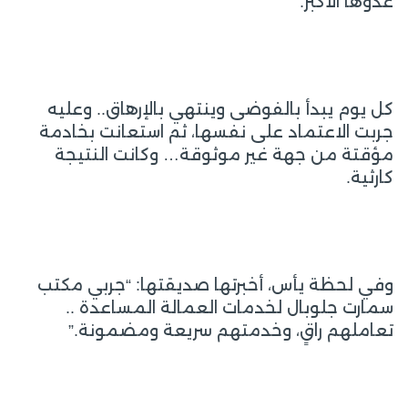
عدوّها الأكبر.
كل يوم يبدأ بالفوضى وينتهي بالإرهاق.. وعليه
جربت الاعتماد على نفسها، ثم استعانت بخادمة
مؤقتة من جهة غير موثوقة… وكانت النتيجة
كارثية.
وفي لحظة يأس، أخبرتها صديقتها: “جربي مكتب
سمارت جلوبال لخدمات العمالة المساعدة ..
تعاملهم راقٍ، وخدمتهم سريعة ومضمونة.”