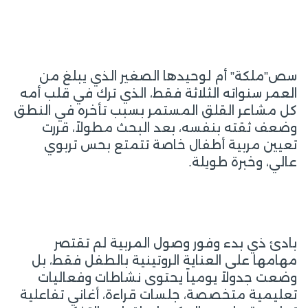
سص”ملكة” أم لوحيدها الصغير الذي يبلغ من
العمر سنواته الثلاثة فقط، الذي ترك في قلب أمه
كل مشاعر القلق المستمر بسبب تأخره في النطق
وضعف ثقته بنفسه، بعد البحث مطولاً، قررت
تعيين مربية أطفال خاصة تتمتع بحس تربوي
عالي، وخبرة طويلة.
بادئ ذي بدء وفور وصول المربية لم تقتصر
مهامها على العناية الروتينية بالطفل فقط، بل
وضعت جدولاً يومياً يحتوى نشاطات وفعاليات
تعليمية متخصصة، جلسات قراءة، أغاني تفاعلية