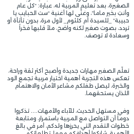
الصغيرة، بعد تعليم المربية له، عبارة: “كل عام
وأنتِ بخير ماما”، وغنّى لها أغنية “ست الحبايب يا
حبيبة” _للسيدة أم كلثوم_ لأول مرة، بدون تأتأة أو
تردد، بصوت صغير لكنه واضح، ملأ قلبها فخراً
وسعادة لا توصف.
تعلّم الصغير مهارات جديدة وأصبح أكثر ثقة وراحة،
تعكس هذه التجربة أهمية اختيار مربية تجمع الود
والخبرة، ليصل طفلكم مشاعر الأمان والاهتمام
اللذان يستحقهما.
وفي مستهل الحديث، للآباء والأمهات…. تذكروا
دوماً أن التواصل مع المربية باستمرار، ومتابعة
خطوات التقدم التي يحرزها ولدكم، أمر في بالغ
الأهمية، شاركوا أهدافكم معها، تطلعاتكم،