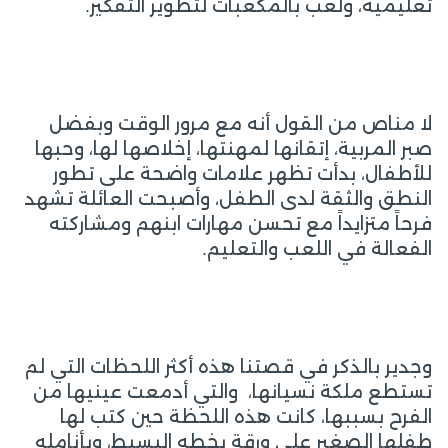
تعليمية، ولعب بالمكعبات لتطوير التفكير.
لا مناص من القول أنه مع مرور الوقت وبفضل
صبر المربية، إتقانها لمهنتها، إخلاصها لها، وحبها
للأطفال، بدأت تظهر علامات واضحة على تطور
النطق والثقة لدى الطفل، وأصبحت العائلة تشهد
فرحاً متزايداً مع تحسن مهارات ابنهم ومشاركته
الفعالة في اللعب والتعليم.
وجدير بالذكر في قصتنا هذه أكثر اللحظات التي لم
تستطع ملكة نسيانها، والتي أدمعت عينيها من
الفرح بسببها، كانت هذه اللحظة حين كتب لها
طفلها الصغير على ورقة بخطه البسيط، وبأنامله