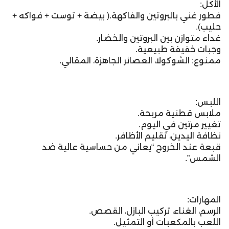
الأكل:
فطور غني بالبروتين والفاكهة.( بيضة + توست + فواكه +
حليب).
غداء متوازن بين البروتين والخضار.
وجبات خفيفة طبيعية.
ممنوع: الشوكولا، العصائر الجاهزة، المقالي.
اللبس:
ملابس قطنية مريحة.
تغيير مرتين في اليوم.
نظافة اليدين، تقليم الأظافر.
قبعة عند الخروج “يعاني من حساسية عالية ضد
الشمس”.
المهارات:
الرسم، الغناء، تركيب البازل، القصص.
اللعب بالمكعبات أو التمثيل.