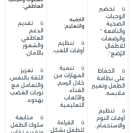
العاطفي:
ü تحضير
الوجبات
الترفيه
ü تقديم
الصحية
والتعليم:
الدعم
والنافعة ”
العاطفي
والرضعات
ü تنظيم
والشعور
للاطفال
أوقات اللعب.
بالأمان.
الرُضع”.
ü تنمية
ü تعزيز
ü الحفاظ
المهارات من
الثقة بالنفس،
على نظافة
خلال الرسم،
والتعامل مع
الطفل وتغيير
الغناء،
نوبات الغضب
ملابسه.
والألعاب
بهدوء.
التعليمية.
ü تنظيم
ü متابعة
أوقات النوم
ü القراءة
سلوك الطفل
والاستحمام.
للطفل بشكل
وتقديم تقارير