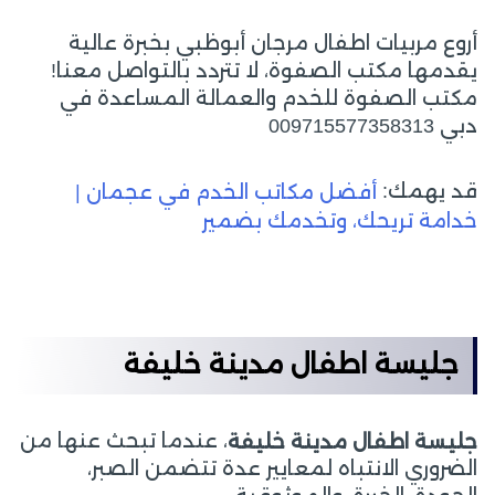
أروع مربيات اطفال مرجان أبوظبي بخبرة عالية
يقدمها مكتب الصفوة، لا تتردد بالتواصل معنا!
مكتب الصفوة للخدم والعمالة المساعدة في
دبي 009715577358313
قد يهمك:
أفضل مكاتب الخدم في عجمان |
خدامة تريحك، وتخدمك بضمير
جليسة اطفال مدينة خليفة
، عندما تبحث عنها من
جليسة اطفال مدينة خليفة
الضروري الانتباه لمعايير عدة تتضمن الصبر،