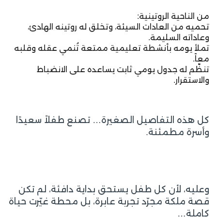
من الناحية الروتينية:
تحميه من العادات السيئة، وتخلق له روتينه الهادئ،
وعاداته السليمة.
تملأ يومه بأنشطة تعليمية ممتعة تُنمي عقله وقلبه
معاً.
تنظّم له جدول يومي ثابت يساعده على الانضباط
والاستقرار.
كل هذه التفاصيل الصغيرة… تصنع طفلاً سعيدًا
وأسرة مطمئنة.
وعليه، لأن كل طفل يستحق بداية دافئة، لم تكن
قصة ملكة مجرّد تجربة عابرة، بل محطة غيّرت حياة
كاملة…