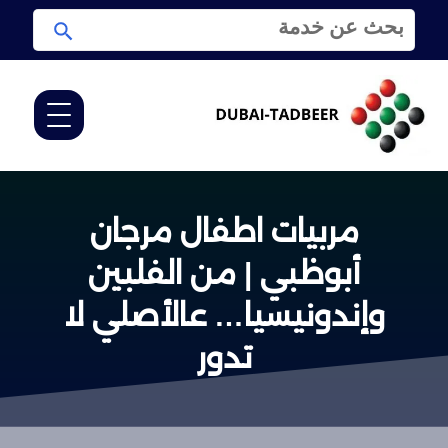
ا
ا
ل
ب
ب
ح
ح
ث
ث
ع
ن
:
مربيات اطفال مرجان
أبوظبي | من الفلبين
وإندونيسيا… عالأصلي لا
تدور