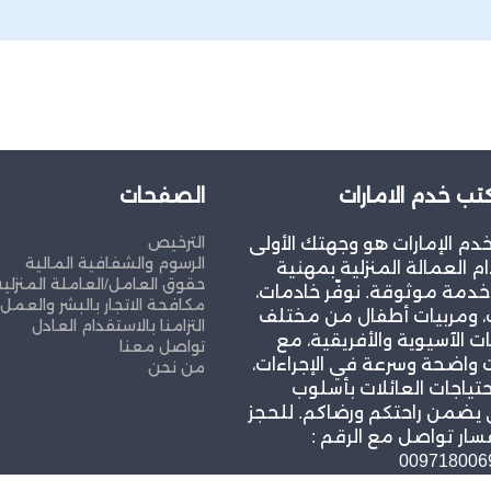
ب خدم الامارات
الصفحات
الترخيص
م الإمارات هو وجهتك الأولى
الرسوم والشفافية المالية
م العمالة المنزلية بمهنية
حقوق العامل/العاملة المنزلية
خدمة موثوقة. نوفّر خادمات،
مكافحة الاتجار بالبشر والعمل
، ومربيات أطفال من مختلف
التزامنا بالاستقدام العادل
ت الآسيوية والأفريقية، مع
تواصل معنا
واضحة وسرعة في الإجراءات،
من نحن
حتياجات العائلات بأسلوب
 يضمن راحتكم ورضاكم. للحجز
سار تواصل مع الرقم :
009718006