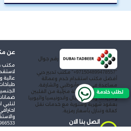
عن مكت
رقم جوال
مكتب خد
لاستقدا
"971504899478557+" مكتب تدبير دبي
عالية و
أفضل مكتب استقدام خدم وعمالة
طباخات
مساعدة في دبي وأبوظبي والشارقة.
الجنسيا
توفير خادمات وعمالة منزلية من الفلبين
لطلب خادمة
ضمانات 
وسيرلانكا والهند ونيبال واندونيسيا واثيوبيا
لنلبي ا
بعقود شهرية وسنوية مع خدمات نقل
احترافي
كفالة وتنازل بأسعار رمزية.
والاستف
اتصل بنا الان
966533