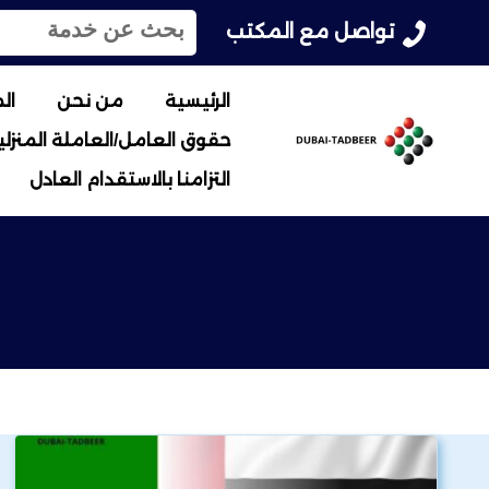
ا
تواصل مع المكتب
ل
ب
ح
الرئيسية
من نحن
ال
ث
حقوق العامل/العاملة المنزلية
ع
ن
التزامنا بالاستقدام العادل
: