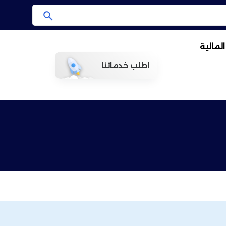
ا
ب
لمالية
ح
ث
اطلب خدماتنا