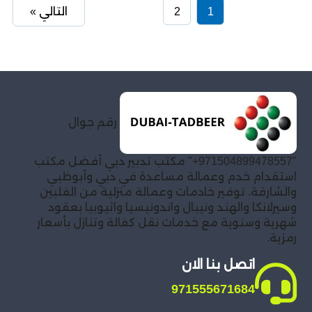
1
2
التالي »
رقم جوال
"971504899478557+" مكتب تدبير دبي أفضل مكتب
استقدام خدم وعمالة مساعدة في دبي وأبوظبي
والشارقة. توفير خادمات وعمالة منزلية من الفلبين
وسيرلانكا والهند ونيبال واندونيسيا واثيوبيا بعقود
شهرية وسنوية مع خدمات نقل كفالة وتنازل بأسعار
رمزية.
اتصل بنا الان
971555671684