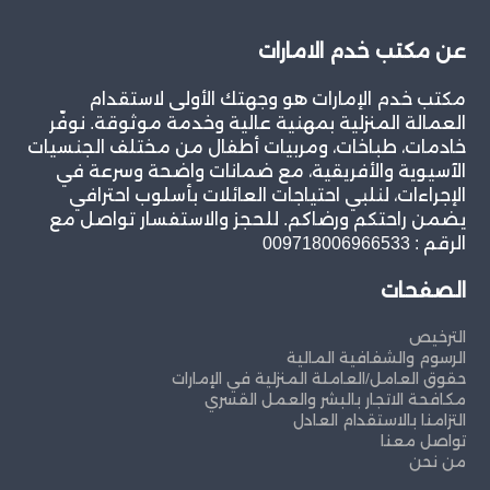
عن مكتب خدم الامارات
مكتب خدم الإمارات هو وجهتك الأولى لاستقدام
العمالة المنزلية بمهنية عالية وخدمة موثوقة. نوفّر
خادمات، طباخات، ومربيات أطفال من مختلف الجنسيات
الآسيوية والأفريقية، مع ضمانات واضحة وسرعة في
الإجراءات، لنلبي احتياجات العائلات بأسلوب احترافي
يضمن راحتكم ورضاكم. للحجز والاستفسار تواصل مع
الرقم : 009718006966533
الصفحات
الترخيص
الرسوم والشفافية المالية
حقوق العامل/العاملة المنزلية في الإمارات
مكافحة الاتجار بالبشر والعمل القسري
التزامنا بالاستقدام العادل
تواصل معنا
من نحن