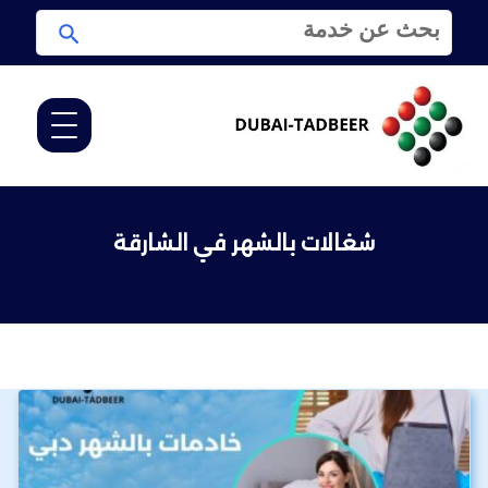
ا
ا
ل
ب
ب
ح
ح
ث
ث
ع
ن
:
شغالات بالشهر في الشارقة