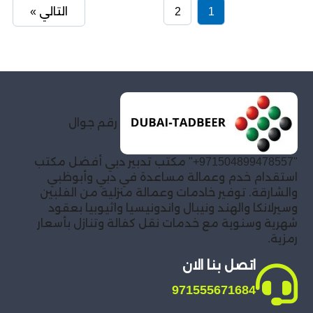
1
2
التالي »
رقم جوال
"971504899478557+" مكتب تدبير دبي أفضل مكتب
استقدام خدم وعمالة مساعدة في دبي وأبوظبي
والشارقة. توفير خادمات وعمالة منزلية من الفلبين
وسيرلانكا والهند ونيبال واندونيسيا واثيوبيا بعقود
شهرية وسنوية مع خدمات نقل كفالة وتنازل بأسعار
رمزية.
اتصل بنا الان
971555671684