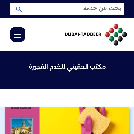
ا
ا
ل
ب
ب
ح
ح
ث
ث
ع
ن
:
مكتب الحفيتي للخدم الفجيرة