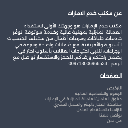
عن مكتب خدم الامارات
مكتب خدم الإمارات هو وجهتك الأولى لاستقدام
العمالة المنزلية بمهنية عالية وخدمة موثوقة. نوفّر
خادمات، طباخات، ومربيات أطفال من مختلف الجنسيات
الآسيوية والأفريقية، مع ضمانات واضحة وسرعة في
الإجراءات، لنلبي احتياجات العائلات بأسلوب احترافي
يضمن راحتكم ورضاكم. للحجز والاستفسار تواصل مع
الرقم : 009718006966533
الصفحات
الترخيص
الرسوم والشفافية المالية
حقوق العامل/العاملة المنزلية في الإمارات
مكافحة الاتجار بالبشر والعمل القسري
التزامنا بالاستقدام العادل
تواصل معنا
من نحن