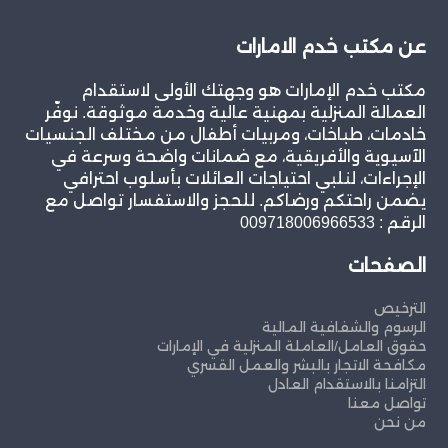
عن مكتب خدم الامارات
مكتب خدم الإمارات هو وجهتك الأولى لاستقدام
العمالة المنزلية بمهنية عالية وخدمة موثوقة. نوفّر
خادمات، طباخات، ومربيات أطفال من مختلف الجنسيات
الآسيوية والأفريقية، مع ضمانات واضحة وسرعة في
الإجراءات، لنلبي احتياجات العائلات بأسلوب احترافي
يضمن راحتكم ورضاكم. للحجز والاستفسار تواصل مع
الرقم : 009718006966533
الصفحات
الترخيص
الرسوم والشفافية المالية
حقوق العامل/العاملة المنزلية في الإمارات
مكافحة الاتجار بالبشر والعمل القسري
التزامنا بالاستقدام العادل
تواصل معنا
من نحن