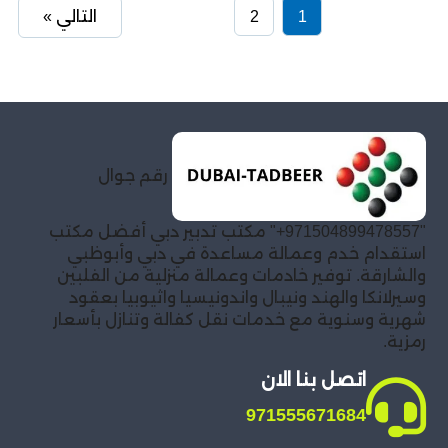
1
2
التالي »
رقم جوال
"971504899478557+" مكتب تدبير دبي أفضل مكتب
استقدام خدم وعمالة مساعدة في دبي وأبوظبي
والشارقة. توفير خادمات وعمالة منزلية من الفلبين
وسيرلانكا والهند ونيبال واندونيسيا واثيوبيا بعقود
شهرية وسنوية مع خدمات نقل كفالة وتنازل بأسعار
رمزية.
اتصل بنا الان
971555671684