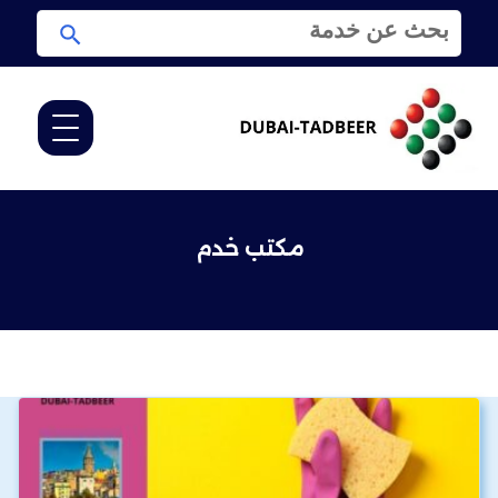
ا
ا
ل
ب
ب
ح
ح
ث
ث
ع
ن
:
مكتب خدم